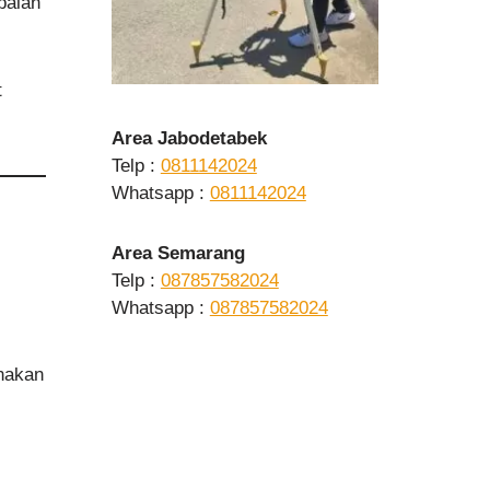
palan
t
Area Jabodetabek
Telp :
0811142024
Whatsapp :
0811142024
Area Semarang
Telp :
087857582024
Whatsapp :
087857582024
unakan