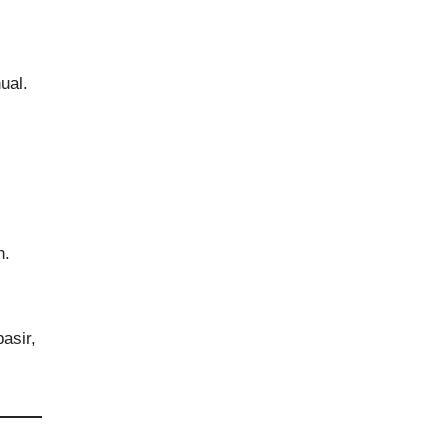
ual.
n.
asir,