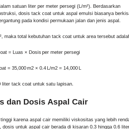
alam satuan liter per meter persegi (L/m²). Berdasarkan
truksi, dosis tack coat untuk aspal emulsi biasanya berkis
 tergantung pada kondisi permukaan jalan dan jenis aspal.
², maka total kebutuhan tack coat untuk area tersebut adala
oat = Luas × Dosis per meter persegi
at = 35,000 m2 × 0.4 L/m2 = 14,000 L
 liter tack coat untuk satu lapisan.
s dan Dosis Aspal Cair
tinggi karena aspal cair memiliki viskositas yang lebih rend
osis untuk aspal cair berada di kisaran 0.3 hingga 0.6 lite