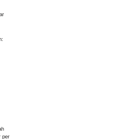
ar
h:
ah
r per