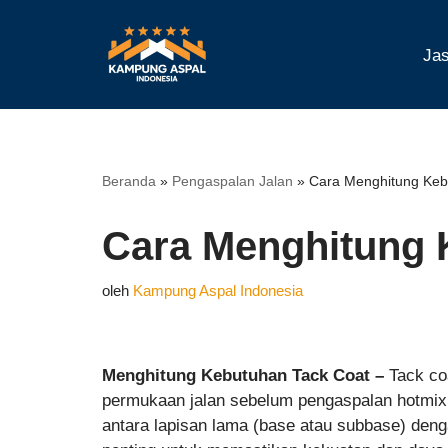
Lompat
Jas
ke
konten
Beranda
»
Pengaspalan Jalan
»
Cara Menghitung Keb
Cara Menghitung 
oleh
Kampung Aspal Indonesia
Menghitung Kebutuhan Tack Coat –
Tack coa
permukaan jalan sebelum pengaspalan hotmix 
antara lapisan lama (base atau subbase) deng