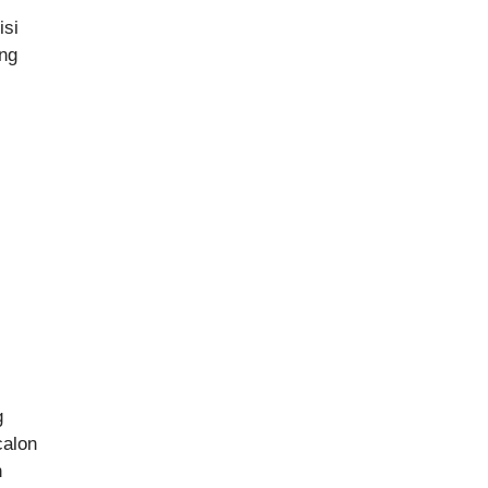
isi
ung
g
calon
n