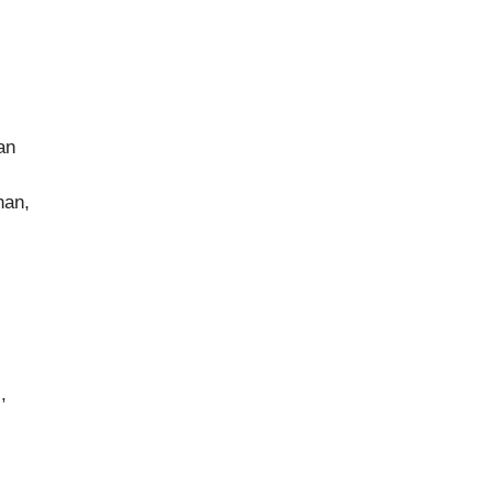
an
nan,
,