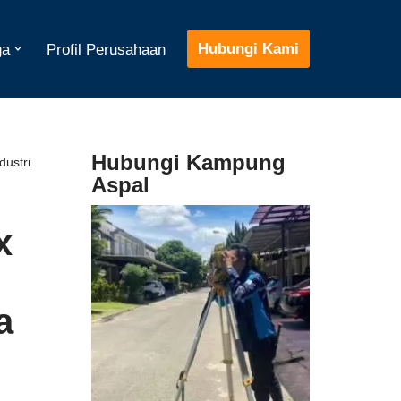
Hubungi Kami
ga
Profil Perusahaan
Hubungi Kampung
ustri
Aspal
x
a