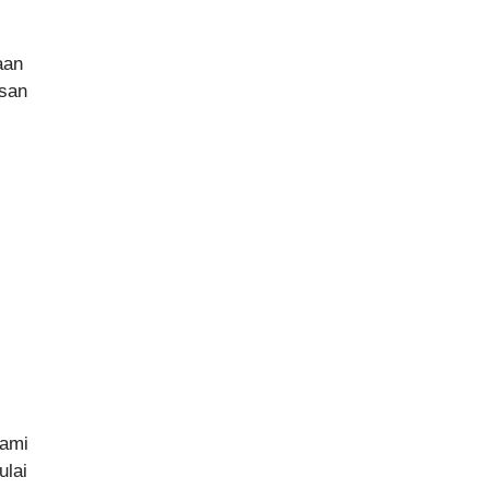
aan
isan
Kami
ulai