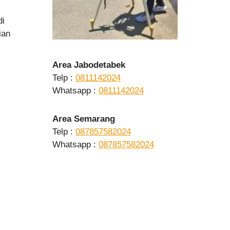
di
ian
Area Jabodetabek
Telp :
0811142024
Whatsapp :
0811142024
Area Semarang
Telp :
087857582024
Whatsapp :
087857582024