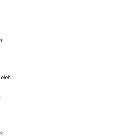
n
 oleh
a
pi