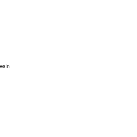
u
esin