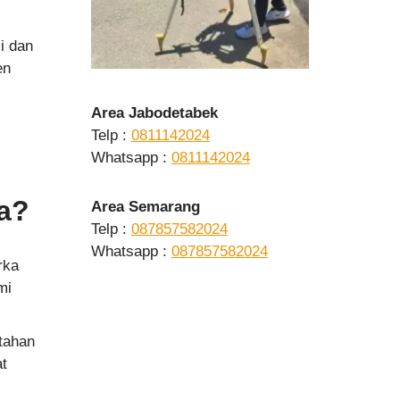
i dan
en
Area Jabodetabek
Telp :
0811142024
Whatsapp :
0811142024
a?
Area Semarang
Telp :
087857582024
Whatsapp :
087857582024
rka
mi
 tahan
at