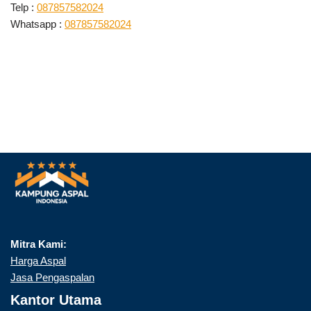
Telp :
087857582024
Whatsapp :
087857582024
Mitra Kami:
Harga Aspal
Jasa Pengaspalan
Kantor Utama