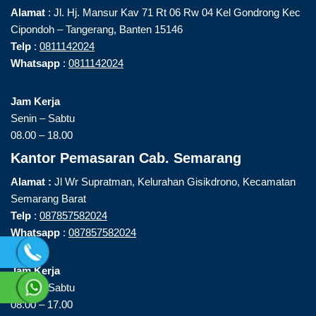
Alamat
: Jl. Hj. Mansur Kav 71 Rt 06 Rw 04 Kel Gondrong Kec
Cipondoh – Tangerang, Banten 15146
Telp
:
0811142024
Whatsapp
:
0811142024
Jam Kerja
Senin – Sabtu
08.00 – 18.00
Kantor Pemasaran Cab. Semarang
Alamat :
Jl Wr Supratman, Kelurahan Gisikdrono, Kecamatan
Semarang Barat
Telp
:
087857582024
Whatsapp
:
087857582024
Jam Kerja
Senin – Sabtu
08.00 – 17.00