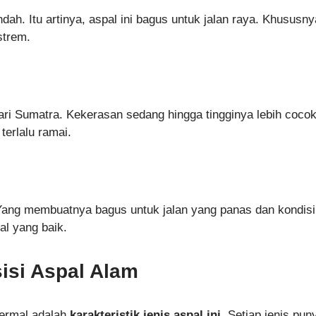
ndah. Itu artinya, aspal ini bagus untuk jalan raya. Khususny
strem.
ari Sumatra. Kekerasan sedang hingga tingginya lebih coco
 terlalu ramai.
 Yang membuatnya bagus untuk jalan yang panas dan kondisi
al yang baik.
isi Aspal Alam
 termal adalah
karakteristik jenis aspal ini
. Setiap jenis pun