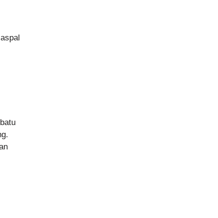
 aspal
 batu
ng.
han