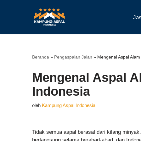
Lompat
Jas
ke
konten
Beranda
»
Pengaspalan Jalan
»
Mengenal Aspal Alam 
Mengenal Aspal A
Indonesia
oleh
Kampung Aspal Indonesia
Tidak semua aspal berasal dari kilang minyak.
berlangsung selama berabad-abad, dan Indone