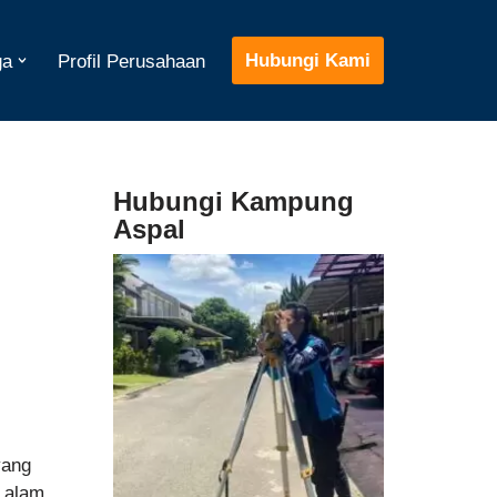
Hubungi Kami
ga
Profil Perusahaan
Hubungi Kampung
Aspal
yang
l alam