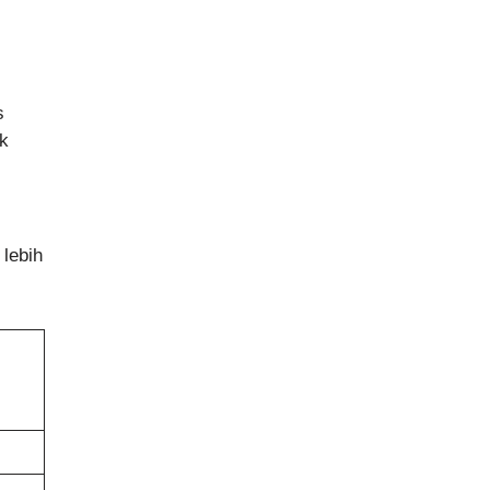
s
ak
lebih