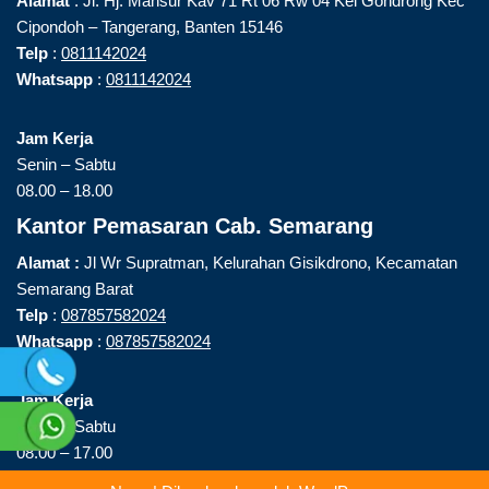
Alamat
: Jl. Hj. Mansur Kav 71 Rt 06 Rw 04 Kel Gondrong Kec
Cipondoh – Tangerang, Banten 15146
Telp
:
0811142024
Whatsapp
:
0811142024
Jam Kerja
Senin – Sabtu
08.00 – 18.00
Kantor Pemasaran Cab. Semarang
Alamat :
Jl Wr Supratman, Kelurahan Gisikdrono, Kecamatan
Semarang Barat
Telp
:
087857582024
Whatsapp
:
087857582024
Jam Kerja
Senin – Sabtu
08.00 – 17.00