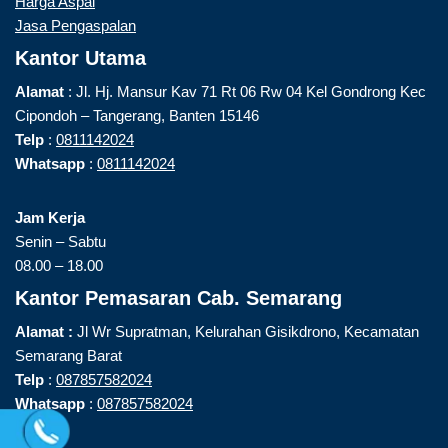
Harga Aspal
Jasa Pengaspalan
Kantor Utama
Alamat
: Jl. Hj. Mansur Kav 71 Rt 06 Rw 04 Kel Gondrong Kec
Cipondoh – Tangerang, Banten 15146
Telp
:
0811142024
Whatsapp
:
0811142024
Jam Kerja
Senin – Sabtu
08.00 – 18.00
Kantor Pemasaran Cab. Semarang
Alamat :
Jl Wr Supratman, Kelurahan Gisikdrono, Kecamatan
Semarang Barat
Telp
:
087857582024
Whatsapp
:
087857582024