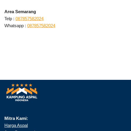
Area Semarang
Telp :
087857582024
Whatsapp :
087857582024
Mitra Kami:
Harga Aspal