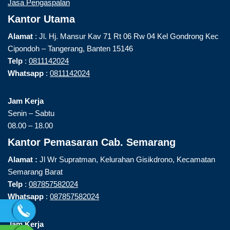
Jasa Pengaspalan
Kantor Utama
Alamat
: Jl. Hj. Mansur Kav 71 Rt 06 Rw 04 Kel Gondrong Kec
Cipondoh – Tangerang, Banten 15146
Telp
:
0811142024
Whatsapp
:
0811142024
Jam Kerja
Senin – Sabtu
08.00 – 18.00
Kantor Pemasaran Cab. Semarang
Alamat :
Jl Wr Supratman, Kelurahan Gisikdrono, Kecamatan
Semarang Barat
Telp
:
087857582024
Whatsapp
:
087857582024
Jam Kerja